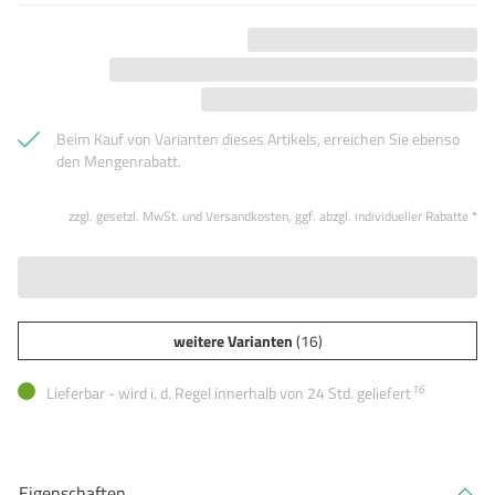
Beim Kauf von Varianten dieses Artikels, erreichen Sie ebenso
den Mengenrabatt.
zzgl. gesetzl. MwSt. und Versandkosten, ggf. abzgl. individueller Rabatte
*
weitere Varianten
(16)
16
Lieferbar - wird i. d. Regel innerhalb von 24 Std. geliefert
Eigenschaften