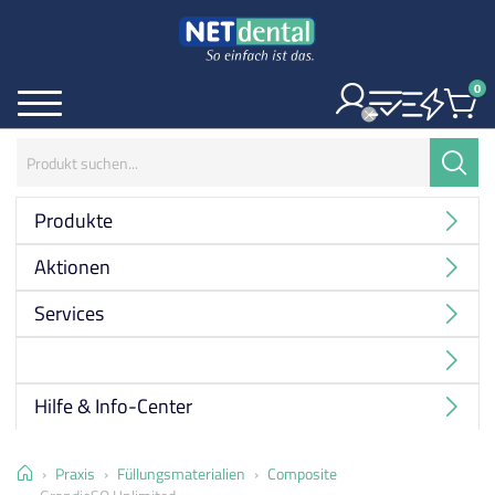
0
Ite
Menü
Suchbegriff:
Suche
Produkte
Aktionen
Services
Hersteller
Hilfe & Info-Center
Home
Praxis
Füllungsmaterialien
Composite