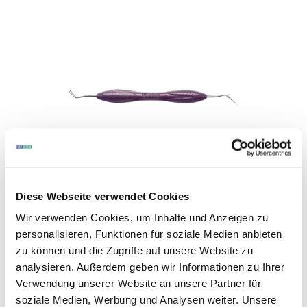
Diese Webseite verwendet Cookies
Art.-Nr. 255470
|
Hersteller-Nr. 496-497ES
Wir verwenden Cookies, um Inhalte und Anzeigen zu
LM
LM-Arte Misura
personalisieren, Funktionen für soziale Medien anbieten
zu können und die Zugriffe auf unsere Website zu
Instrumentarium-Messung, Figur LM 496-497 ES, Typ
Messinstrument, Farbe Lila, Griff ErgoSense
analysieren. Außerdem geben wir Informationen zu Ihrer
Verwendung unserer Website an unsere Partner für
Inhalt: 1 Stück
soziale Medien, Werbung und Analysen weiter. Unsere