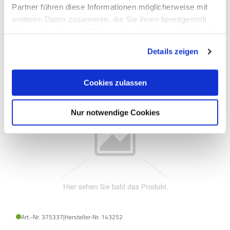
Partner führen diese Informationen möglicherweise mit
weiteren Daten zusammen, die Sie ihnen bereitgestellt
weitere Varianten
(2)
haben oder die sie im Rahmen Ihrer Nutzung der Dienste
gesammelt haben.
Details zeigen
Auf Produktliste
Cookies zulassen
Nur notwendige Cookies
Art.-Nr. 375337
|
Hersteller-Nr. 143252