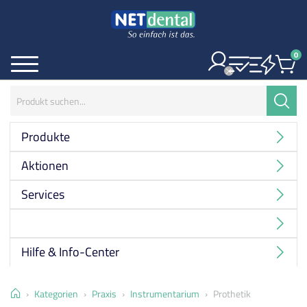
0
Ite
Menü
Suchbegriff:
Suche
Produkte
Aktionen
Services
Hersteller
Hilfe & Info-Center
Home
Kategorien
Praxis
Instrumentarium
Prothetik