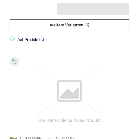
weitere Varianten
(5)
Auf Produktliste
Art.-Nr. 375336
|
Hersteller-Nr. 143251