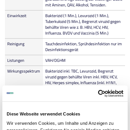
mit Aminen, QAV, Alkohol, Tensiden.
Einwirkzeit
Bakterizid (1 Min.), Levurozid (1 Min.),
Tuberkulozid (5 Min.), Begrenzt viruzid gegen
behüllte Viren wie z. B. HBV, HCV, HIV,
Influenza. BVDV und Vaccinia (5 Min.)
Reinigung
Tauchdesinfektion, Sprühdesinfektion nur im
Desinfektionsgerät
Listungen
VAH/DGHM
Wirkungsspektrum
Bakterizid inkl. TBC, Levurozid, Begrenzt
viruzid gegen behüllte Viren inkl. HBV, HCV,
HIV, Herpes simplex, Influenza (inkl. H1N1,
H5N1), BVDV, Vaccinia, VAH/DGHM
zertifiziert – Instrumentendesinfektion
Packung
Kanister
Diese Webseite verwendet Cookies
Inhalt
5 l
Wir verwenden Cookies, um Inhalte und Anzeigen zu
Suchbegriffe
Printosept ID, Desinfektion, Abformungen
personalisieren, Funktionen für soziale Medien anbieten