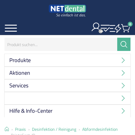
0
Ite
Menü
Suchbegriff:
Suche
Produkte
Aktionen
Services
Hersteller
Hilfe & Info-Center
Home
Praxis
Desinfektion / Reinigung
Abformdesinfektion