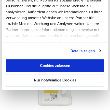
zu können und die Zugriffe auf unsere Website zu
Beschreibung
analysieren. Außerdem geben wir Informationen zu Ihrer
Verwendung unserer Website an unsere Partner für
soziale Medien, Werbung und Analysen weiter. Unsere
Downloads
Partner führen diese Informationen möglicherweise mit
weiteren Daten zusammen, die Sie ihnen bereitgestellt
Kunden interessierte auch
haben oder die sie im Rahmen Ihrer Nutzung der Dienste
gesammelt haben.
Details zeigen
Cookies zulassen
Nur notwendige Cookies