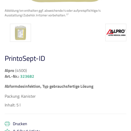
Abbildung/en enthalten ggf. abweichende/s oder aufpreispflichtige/s
17
Ausstattung/Zubehör. Irrtümer vorbehalten.
PrintoSept-ID
Alpro
(
4500
)
Art.-Nr.:
323682
Abformdesinfektion, Typ gebrauchsfertige Lösung
Packung
:
Kanister
Inhalt
:
5 l
Drucken