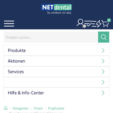
0
Ite
Menü
Suchbegriff:
Suche
Produkte
Aktionen
Services
Hersteller
Hilfe & Info-Center
Home
Kategorien
Praxis
Prophylaxe