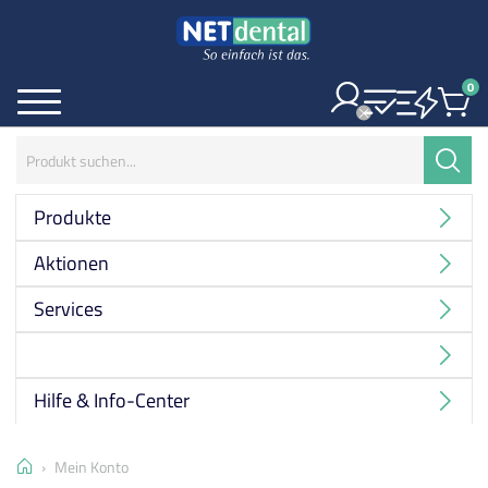
0
Ite
Menü
Suchbegriff:
Suche
Produkte
Aktionen
Services
Hersteller
Hilfe & Info-Center
Home
Mein Konto