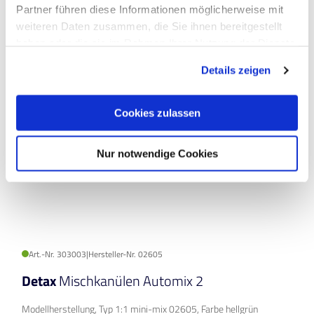
Partner führen diese Informationen möglicherweise mit
weiteren Daten zusammen, die Sie ihnen bereitgestellt
Auf Produktliste
haben oder die sie im Rahmen Ihrer Nutzung der Dienste
gesammelt haben.
Details zeigen
Cookies zulassen
Nur notwendige Cookies
Art.-Nr. 303003
|
Hersteller-Nr. 02605
Detax
Mischkanülen Automix 2
Modellherstellung, Typ 1:1 mini-mix 02605, Farbe hellgrün