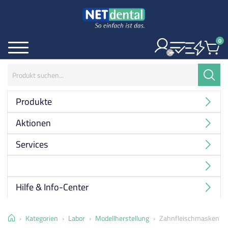
0
Ite
Menü
Suchbegriff:
Suche
Produkte
Aktionen
Services
Hersteller
Hilfe & Info-Center
Home
Kategorien
Labor
Modellherstellung
Zahnfleischmasken