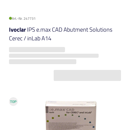
Art.-Nr. 247731
Ivoclar
IPS e.max CAD Abutment Solutions
Cerec / inLab A14