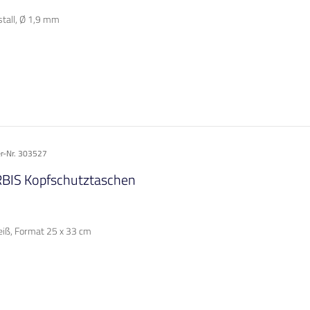
stall, Ø 1,9 mm
er-Nr. 303527
BIS Kopfschutztaschen
eiß, Format 25 x 33 cm