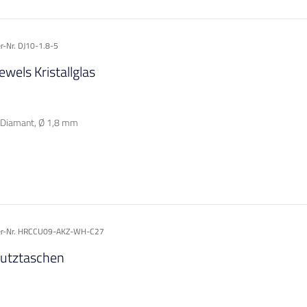
er-Nr. DJ10-1.8-5
ewels Kristallglas
/Diamant, Ø 1,8 mm
ler-Nr. HRCCU09-AKZ-WH-C27
utztaschen