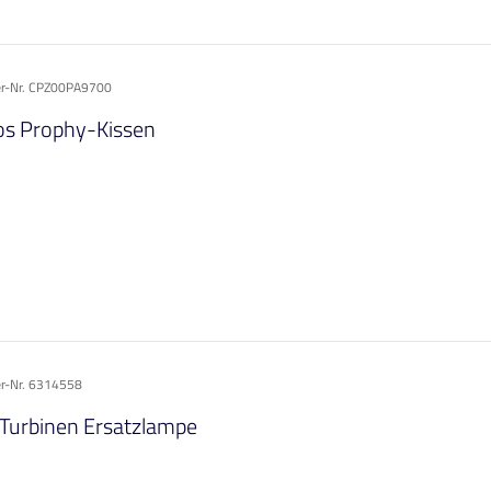
ler-Nr. CPZ00PA9700
s Prophy-Kissen
er-Nr. 6314558
Turbinen Ersatzlampe