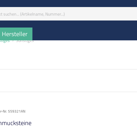
iff:
Hersteller
stiges
Sonstiges
er-Nr. 559321AN
hmucksteine