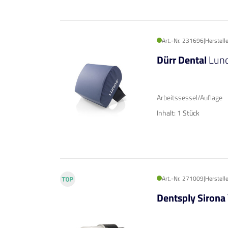
Art.-Nr. 231696
|
Herstel
Dürr Dental
Luno
Arbeitssessel/Auflage
Inhalt: 1 Stück
Art.-Nr. 271009
|
Herstell
Dentsply Sirona