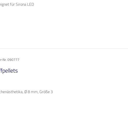
eignet für Sirona LED
er-Nr. 090777
pellets
chenästhetika, Ø 8 mm, Größe 3