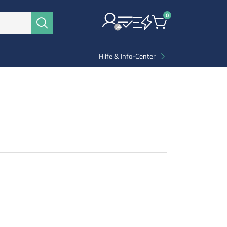
0
Items
Suchen
Hilfe & Info-Center