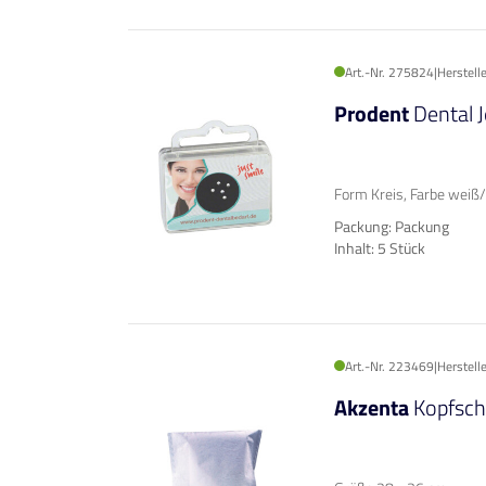
Art.-Nr. 275824
|
Herstell
Prodent
Dental J
Form Kreis, Farbe weiß
Packung: Packung
Inhalt: 5 Stück
Art.-Nr. 223469
|
Herstel
Akzenta
Kopfsch