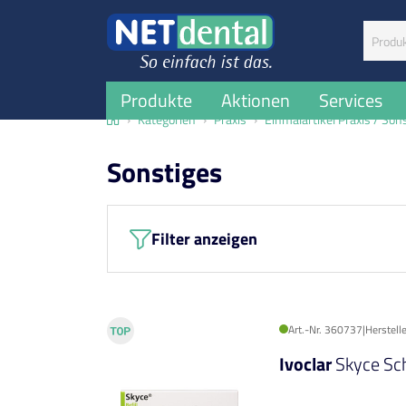
Suchbegr
Produkte
Aktionen
Services
Home
Kategorien
Praxis
Einmalartikel Praxis / Son
Sonstiges
Filter anzeigen
Art.-Nr. 360737
|
Herstell
Ivoclar
Skyce Sc