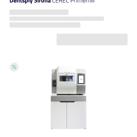
Dentsply Sirona
CEREC Primemill