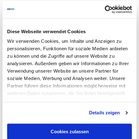
Diese Webseite verwendet Cookies
Wir verwenden Cookies, um Inhalte und Anzeigen zu
personalisieren, Funktionen für soziale Medien anbieten
zu können und die Zugriffe auf unsere Website zu
analysieren. Außerdem geben wir Informationen zu Ihrer
Verwendung unserer Website an unsere Partner für
soziale Medien, Werbung und Analysen weiter. Unsere
Partner führen diese Informationen möglicherweise mit
weiteren Daten zusammen, die Sie ihnen bereitgestellt
Art.-Nr. 380291
|
Hersteller-Nr. FE004228
haben oder die sie im Rahmen Ihrer Nutzung der Dienste
Planmeca
PlanMill
gesammelt haben.
Details zeigen
CAD/CAM, Typ 30 S
Inhalt: 1 Stück
Cookies zulassen