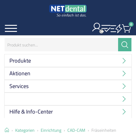
0
Ite
Menü
Suchbegriff:
Suche
Produkte
Aktionen
Services
Hersteller
Hilfe & Info-Center
Home
Kategorien
Einrichtung
CAD-CAM
Fräseinheiten