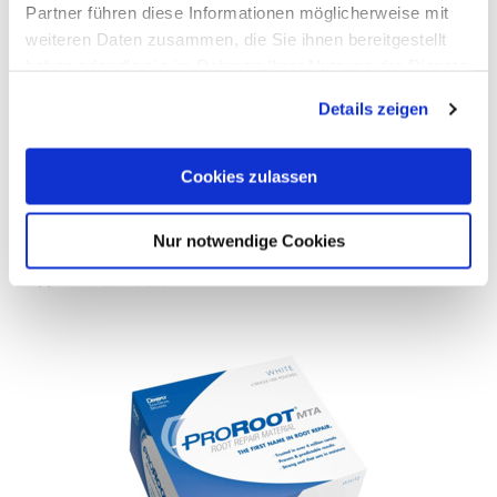
Dentinersatz
Partner führen diese Informationen möglicherweise mit
Inhalt: 1 Set
weiteren Daten zusammen, die Sie ihnen bereitgestellt
haben oder die sie im Rahmen Ihrer Nutzung der Dienste
gesammelt haben.
Details zeigen
Cookies zulassen
weitere Varianten
(2)
Nur notwendige Cookies
Auf Produktliste