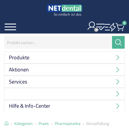
0
Ite
Menü
Suchbegriff:
Suche
Produkte
Aktionen
Services
Hersteller
Hilfe & Info-Center
Home
Kategorien
Praxis
Pharmazeutika
Wurzelfüllung