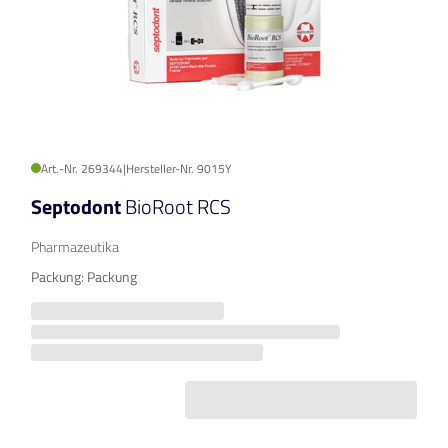
Art.-Nr. 269344
|
Hersteller-Nr. 9015Y
Septodont
BioRoot RCS
Pharmazeutika
Packung: Packung