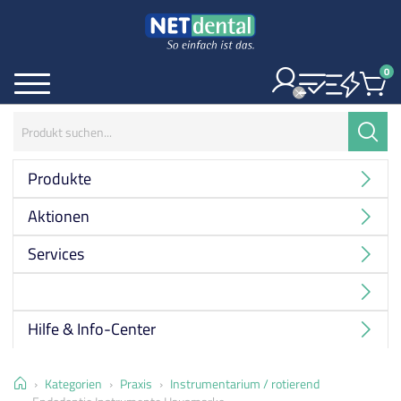
0
Ite
Menü
Suchbegriff:
Suche
Produkte
Aktionen
Services
Hersteller
Hilfe & Info-Center
Home
Kategorien
Praxis
Instrumentarium / rotierend