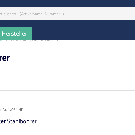
iff:
Hersteller
nd
H+M Stahlbohrer u. Finierer
rer
er-Nr. 1/031 HD
ger
Stahlbohrer