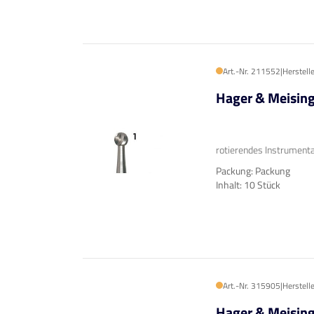
Art.-Nr. 211552
|
Herstell
Hager & Meisin
rotierendes Instrumenta
Packung: Packung
Inhalt: 10 Stück
Art.-Nr. 315905
|
Herstell
Hager & Meisin