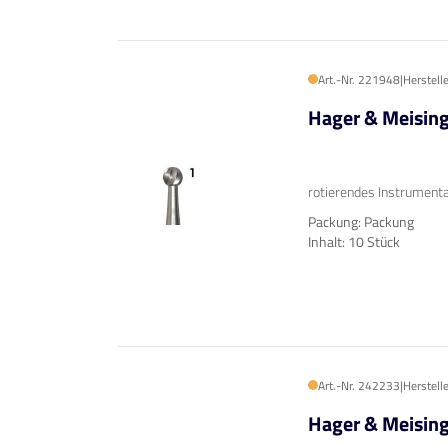
Art.-Nr. 221948
|
Herstell
Hager & Meisin
rotierendes Instrumenta
Packung: Packung
Inhalt: 10 Stück
Art.-Nr. 242233
|
Herstell
Hager & Meisin