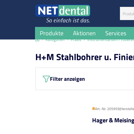
Suchbegr
Produkte
Aktionen
Services
Home
Kategorien
Praxis
Instrumentarium / rotiere
H+M Stahlbohrer u. Finie
Filter anzeigen
Art.-Nr. 205959
|
Herstell
Hager & Meisin