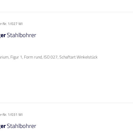
er-Nr. 1/027 WI
ger
Stahlbohrer
rium, Figur 1, Form rund, ISO 027, Schaftart Winkelstück
er-Nr. 1/031 WI
ger
Stahlbohrer