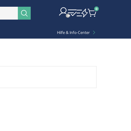
0
Items
Suchen
Hilfe & Info-Center