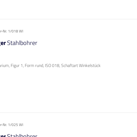
er-Nr. 1/018 WI
ger
Stahlbohrer
rium, Figur 1, Form rund, ISO 018, Schaftart Winkelstück
er-Nr. 1/025 WI
ger
Stahlbohrer