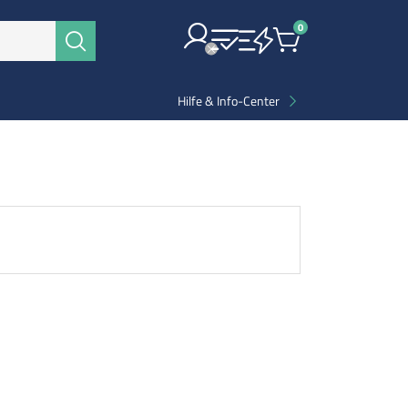
0
Items
Suchen
Hilfe & Info-Center