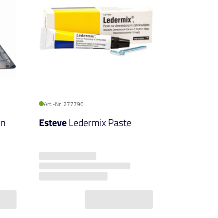
Art.-Nr. 277796
en
Esteve
Ledermix Paste