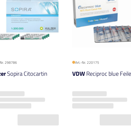
-Nr. 298786
Art.-Nr. 220175
zer
Sopira Citocartin
VDW
Reciproc blue Feil