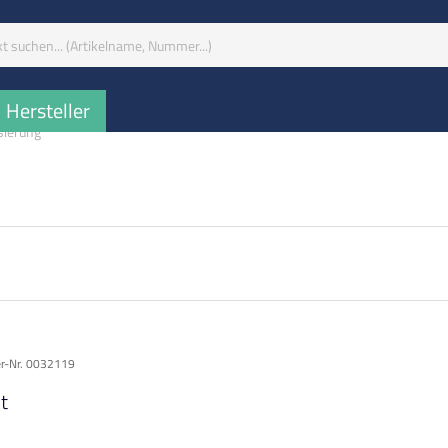
iff:
Hersteller
sierung
er-Nr. 0032119
t