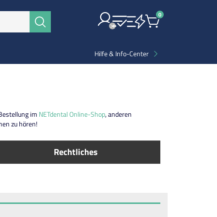
0
Items
Suchen
Hilfe & Info-Center
 Bestellung im
NETdental Online-Shop
, anderen
nen zu hören!
Rechtliches