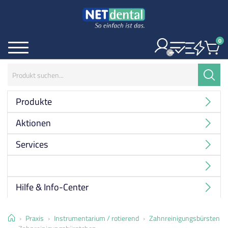
0
Ite
Menü
Suchbegriff:
Suche
Produkte
Aktionen
Services
Hersteller
Hilfe & Info-Center
Home
Praxis
Instrumentarium / rotierend
Zahnreinigungsbürsten