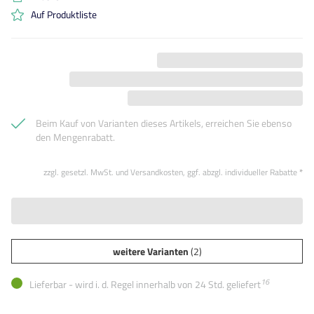
Auf Produktliste
Beim Kauf von Varianten dieses Artikels, erreichen Sie ebenso
den Mengenrabatt.
zzgl. gesetzl. MwSt. und Versandkosten, ggf. abzgl. individueller Rabatte
*
weitere Varianten
(2)
16
Lieferbar - wird i. d. Regel innerhalb von 24 Std. geliefert