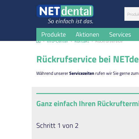
Suchbegr
Produkte
Aktionen
Services
Home
Info-Center
Kontakt
Rückrufservice
Rückrufservice bei NETde
Während unserer
Servicezeiten
rufen wir Sie gerne zum
Ganz einfach Ihren Rückrufterm
Schritt 1 von 2