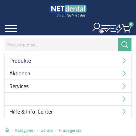
0
Ite
Menü
Suchbegriff:
Suche
Produkte
Aktionen
Services
Hersteller
Hilfe & Info-Center
Home
Kategorien
Geräte
Praxisgeräte