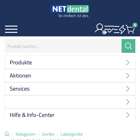
0
Ite
Menü
Suchbegriff:
Suche
Produkte
Aktionen
Services
Hersteller
Hilfe & Info-Center
Home
Kategorien
Geräte
Laborgeräte