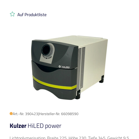
Auf Produktliste
Art.-Nr. 390423
|
Hersteller-Nr. 66098590
Kulzer
HiLED power
Lichtpolymerisation, Breite 225, Höhe 230, Tiefe 345, Gewicht 9,5