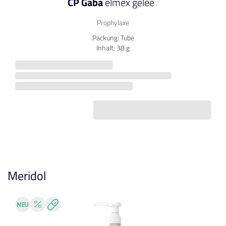
CP Gaba
elmex gelée
Prophylaxe
Packung: Tube
Inhalt: 38 g
Meridol