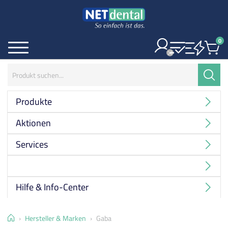
0
Ite
Menü
Suchbegriff:
Suche
Produkte
Aktionen
Services
Hersteller
Hilfe & Info-Center
Home
Hersteller & Marken
Gaba