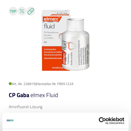
Art.-Nr. 228919
|
Hersteller-Nr. FR05122A
CP Gaba
elmex Fluid
Aminfluorid-Lösung
Packung: Flasche
Inhalt: 50 ml