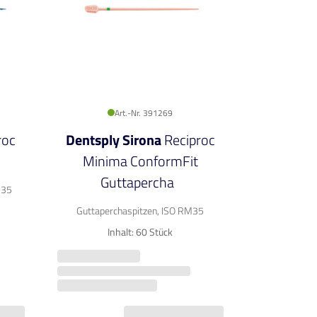
Art.-Nr. 391269
roc
Dentsply Sirona
Reciproc
Minima ConformFit
Guttapercha
R35
Guttaperchaspitzen, ISO RM35
Inhalt: 60 Stück