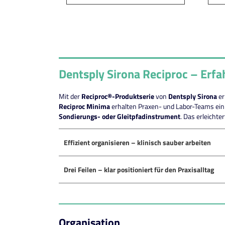
Dentsply Sirona Reciproc – Erfa
Mit der
Reciproc®-Produktserie
von
Dentsply Sirona
er
Reciproc Minima
erhalten Praxen- und Labor-Teams ein 
Sondierungs- oder Gleitpfadinstrument
. Das erleichte
Effizient organisieren – klinisch sauber arbeiten
Drei Feilen – klar positioniert für den Praxisalltag
Organisation