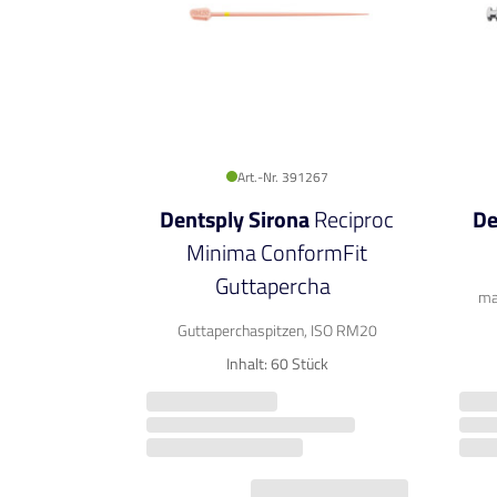
Art.-Nr. 391267
Dentsply Sirona
Reciproc
De
Minima ConformFit
Guttapercha
ma
Guttaperchaspitzen, ISO RM20
Inhalt: 60 Stück