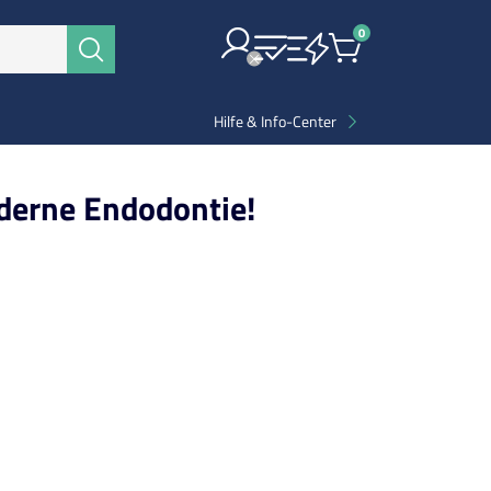
0
Items
Suchen
Hilfe & Info-Center
derne Endodontie!