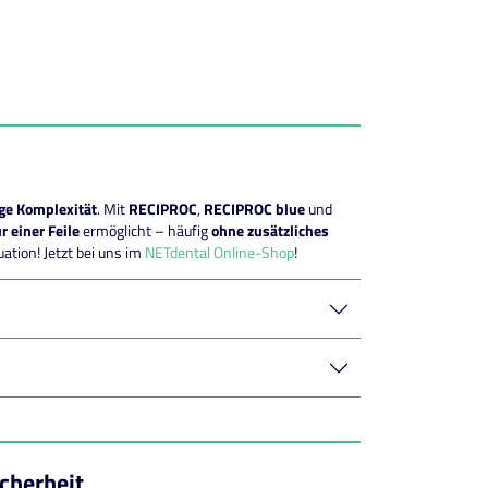
ige Komplexität
. Mit
RECIPROC
,
RECIPROC blue
und
r einer Feile
ermöglicht – häufig
ohne zusätzliches
uation! Jetzt bei uns im
NETdental Online-Shop
!
icherheit