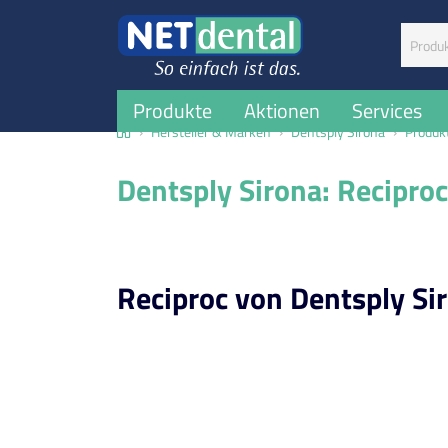
Suchbegr
Produkte
Aktionen
Services
Home
Hersteller & Marken
Dentsply Sirona
Produk
Dentsply Sirona: Recipro
Reciproc von Dentsply Si