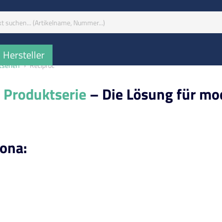
iff:
Hersteller
tserien
Reciproc
c Produktserie
– Die Lösung für mo
rona: